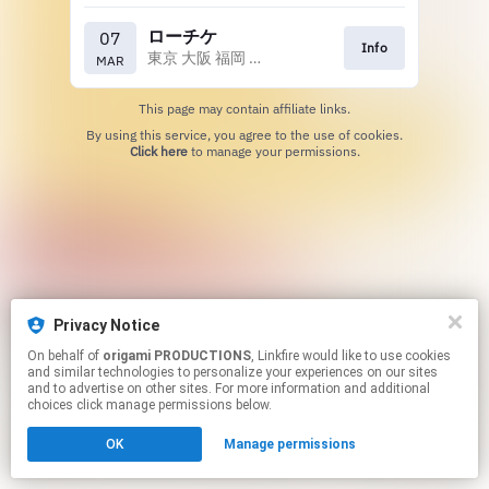
ローチケ
07
Info
東京 大阪 福岡 札幌 名古屋 金沢
MAR
This page may contain affiliate links.
By using this service, you agree to the use of cookies.
Click here
to manage your permissions.
Privacy Notice
On behalf of
origami PRODUCTIONS
, Linkfire would like to use cookies
and similar technologies to personalize your experiences on our sites
and to advertise on other sites. For more information and additional
choices click manage permissions below.
OK
Manage permissions