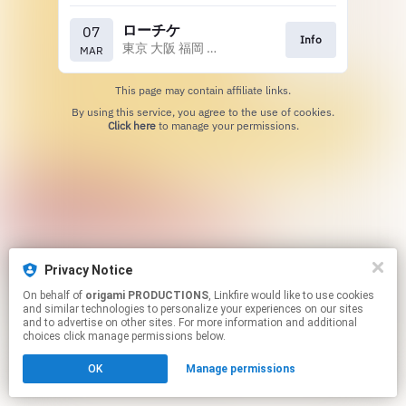
ローチケ
07
Info
東京 大阪 福岡 札幌 名古屋 金沢
MAR
This page may contain affiliate links.
By using this service, you agree to the use of cookies.
Click here
to manage your permissions.
Privacy Notice
On behalf of
origami PRODUCTIONS
, Linkfire would like to use cookies
and similar technologies to personalize your experiences on our sites
and to advertise on other sites. For more information and additional
choices click manage permissions below.
OK
Manage permissions